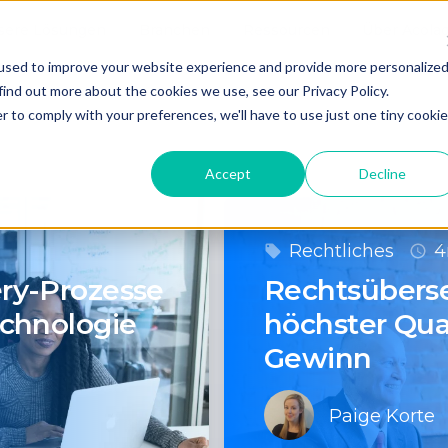
sere Lösungen
Branchen
Ressourcen
Über Acola
used to improve your website experience and provide more personalize
find out more about the cookies we use, see our Privacy Policy.
r to comply with your preferences, we'll have to use just one tiny cookie
Accept
Decline
Rechtliches
4
ery-Prozesse
Rechtsübers
echnologie
höchster Qua
Gewinn
Paige Korte