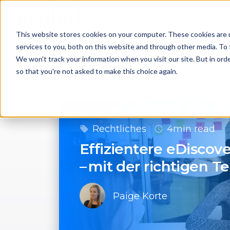
Un
This website stores cookies on your computer. These cookies are 
services to you, both on this website and through other media. To 
Home
Blog
We won't track your information when you visit our site. But in orde
Blog
so that you're not asked to make this choice again.
Rechtliches
4min read
Effizientere eDiscov
– mit der richtigen T
Paige Korte