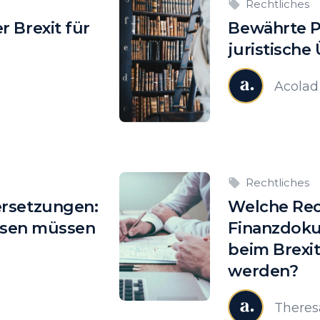
Rechtliches
 Brexit für
Bewährte P
juristisch
Acolad
Rechtliches
rsetzungen:
Welche Rec
issen müssen
Finanzdok
beim Brexi
werden?
There